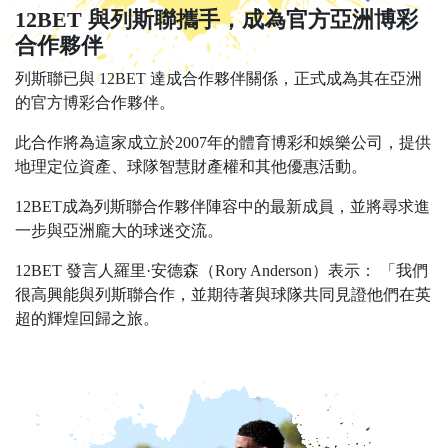
12BET 與列斯聯攜手，成為官方亞洲博彩
合作夥伴
列斯聯已與 12BET 達成合作夥伴關係，正式成為其在亞洲
的官方博彩合作夥伴。
此合作將為這家成立於2007年的體育博彩和娛樂公司，提供
地理定位資產、球隊智慧財產權和其他優惠活動。
12BET成為列斯聯合作夥伴陣容中的最新成員，並將尋求進
一步與亞洲龐大的球迷交流。
12BET 發言人羅里·安德森（Rory Anderson）表示： 「我們
很高興能與列斯聯合作，並期待著與球隊共同見證他們在英
超的輝煌回歸之旅。