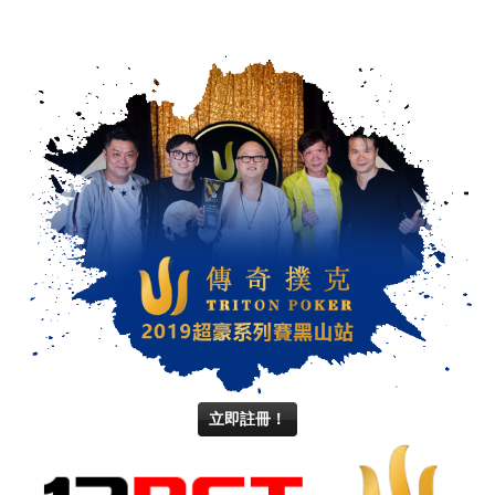
立即註冊！