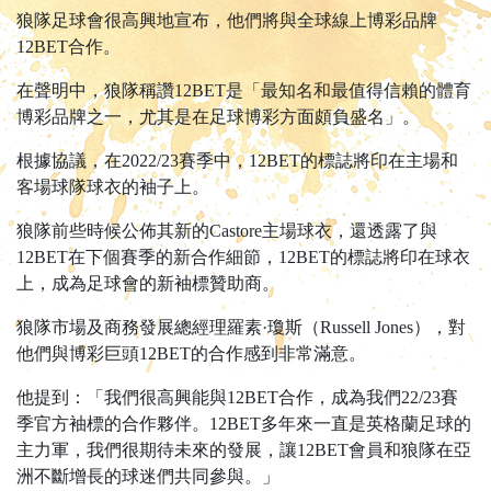
狼隊足球會很高興地宣布，他們將與全球線上博彩品牌
12BET合作。
在聲明中，狼隊稱讚12BET是「最知名和最值得信賴的體育
博彩品牌之一，尤其是在足球博彩方面頗負盛名」。
根據協議，在2022/23賽季中，12BET的標誌將印在主場和
客場球隊球衣的袖子上。
狼隊前些時候公佈其新的Castore主場球衣，還透露了與
12BET在下個賽季的新合作細節，12BET的標誌將印在球衣
上，成為足球會的新袖標贊助商。
狼隊市場及商務發展總經理羅素·瓊斯（Russell Jones），對
他們與博彩巨頭12BET的合作感到非常滿意。
他提到：「我們很高興能與12BET合作，成為我們22/23賽
季官方袖標的合作夥伴。12BET多年來一直是英格蘭足球的
主力軍，我們很期待未來的發展，讓12BET會員和狼隊在亞
洲不斷增長的球迷們共同參與。」