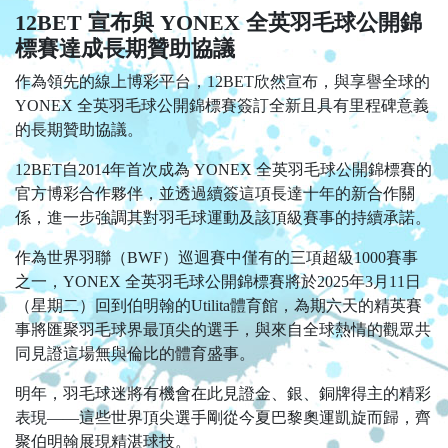
12BET 宣布與 YONEX 全英羽毛球公開錦
標賽達成長期贊助協議
作為領先的線上博彩平台，12BET欣然宣布，與享譽全球的
YONEX 全英羽毛球公開錦標賽簽訂全新且具有里程碑意義
的長期贊助協議。
12BET自2014年首次成為 YONEX 全英羽毛球公開錦標賽的
官方博彩合作夥伴，並透過續簽這項長達十年的新合作關
係，進一步強調其對羽毛球運動及該頂級賽事的持續承諾。
作為世界羽聯（BWF）巡迴賽中僅有的三項超級1000賽事
之一，YONEX 全英羽毛球公開錦標賽將於2025年3月11日
（星期二）回到伯明翰的Utilita體育館，為期六天的精英賽
事將匯聚羽毛球界最頂尖的選手，與來自全球熱情的觀眾共
同見證這場無與倫比的體育盛事。
明年，羽毛球迷將有機會在此見證金、銀、銅牌得主的精彩
表現——這些世界頂尖選手剛從今夏巴黎奧運凱旋而歸，齊
聚伯明翰展現精湛球技。