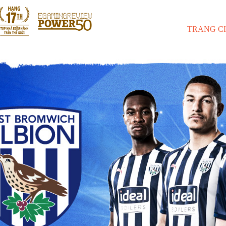
TRANG C