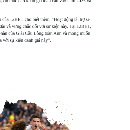
goạn mục cho khán giả toàn cầu vào năm 2025 và
của 12BET cho biết thêm, “Hoạt động tài trợ sẽ
 dài và vững chắc đối với sự kiện này. Tại 12BET,
 phần của Giải Cầu Lông toàn Anh và mong muốn
 với sự kiện danh giá này”.