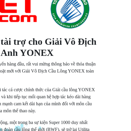
tài trợ cho Giải Vô Địch
n Anh YONEX
yến hàng đầu, rất vui mừng thông báo về thỏa thuận
 ngoặt mới với Giải Vô Địch Cầu Lông YONEX toàn
ối tác cá cược chính thức của Giải cầu lông YONEX
à khi tiếp tục mối quan hệ hợp tác kéo dài hàng
n mạnh cam kết dài hạn của mình đối với môn cầu
ủa môn thể thao này.
g, một trong ba sự kiện Super 1000 duy nhất
 đoàn cầu lông thế giới (BWF), sẽ trở lại Utilita