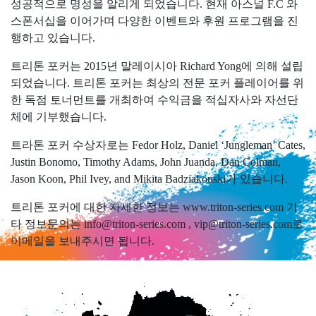
성공적으로 명성을 알리게 되었습니다. 현재 아스널 F.C 와
스폰서십을 이어가며 다양한 이벤트와 후원 프로그램을 진
행하고 있습니다.
트리톤 포커는 2015년 말레이시아 Richard Yong에 의해 설립
되었습니다. 트리톤 포커는 최상의 전문 포커 플레이어를 위
한 독점 토너먼트를 개최하여 수익금을 적십자사와 자선단
체에 기부했습니다.
트라톤 포커 수상자로는 Fedor Holz, Daniel ‘Jungleman’ Cates,
Justin Bonomo, Timothy Adams, John Juanda, Dan Colman,
Jason Koon, Phil Ivey, and Mikita Badziakouski가 있습니다.
트리톤 포커에 대한 자세한 정보는 www.triton-series.com 기
타 정보문의는
info@triton-series.com
,
vip@triton-series.com
로
이메일을 보내주시면 됩니다.