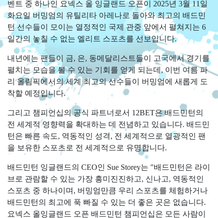
벤트 중 하나인 요넥스 올 잉글랜드 오픈이 2025년 3월 11일
화요일 버밍엄의 유틸리타 아레나로 돌아와 최고의 배드민
턴 선수들이 모이는 열정적인 국제 관중 앞에서 펼쳐지는 6
일간의 놓칠 수 없는 엘리트 스포츠를 선보입니다.
내년에는 팬들이 금, 은, 동메달리스트들이 고국에서 경기를
펼치는 모습을 볼 수 있는 기회를 얻게 되는데, 이번 여름 파
리 올림픽에서의 세계 최고의 선수들이 버밍엄에 새롭게 도
착할 예정입니다.
그리고 챔피언십의 공식 파트너로서 12BET은 배드민턴의
전 세계적 영향력을 확대하는 데 전념하고 있습니다. 배드민
턴은 빠른 속도, 역동적인 성격, 전 세계적으로 열광적인 팬
을 보유한 스포츠로 전 세계적으로 유명합니다.
배드민턴 잉글랜드의 CEO인 Sue Storey는 "배드민턴은 라이
브로 관람할 수 있는 가장 흥미진진하고, 신나고, 역동적인
스포츠 중 하나이며, 버밍엄만큼 우리 스포츠를 체험하거나
배드민턴의 최고에 푹 빠질 수 있는 더 좋은 곳은 없습니다.
요넥스 올잉글랜드 오픈 배드민턴 챔피언십은 모든 사람이