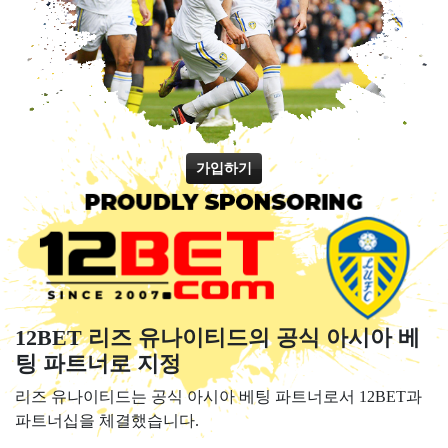
가입하기
12BET 리즈 유나이티드의 공식 아시아 베
팅 파트너로 지정
리즈 유나이티드는 공식 아시아 베팅 파트너로서 12BET과
파트너십을 체결했습니다.