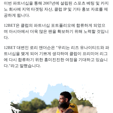
이번 파트너십을 통해 2007년에 설립된 스포츠 베팅 및 카지
노 회사에 지역 타겟팅 자산, 클럽 IP 및 기타 홍보 자료를 제
공하게 됩니다.
12BET은 클럽의 파트너십 포트폴리오에 합류하게 되었으
며 아시아에서 더욱 많은 팬을 확보하기 위해 노력할 것입니
다.
12BET 대변인 로리 앤더슨은 "우리는 리즈 유나이티드와 파
트너십을 맺게 되어 기쁘게 생각하며 클럽이 프리미어 리그
에 다시 합류하기 위한 흥미진진한 여정을 기대하고 있습니
다."라고 말했습니다.