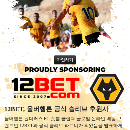
가입하기
12BET, 울버햄튼 공식 슬리브 후원사
울버햄튼 원더러스 FC 풋볼 클럽과 글로벌 온라인 베팅 브
랜드인 12BET과 공식 슬리브 파트너가 되었음을 발표하게