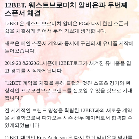
12BET, 웨스트브로미치 알비온과 두번째
스폰서 체결
12BET은 웨스트 브로미치 알비온 FC과 다시 한번 스폰서
쉽을 체결하게 되어서 무척 기쁘게 생각합니다.
새로운 메인 스폰서 계약과 동시에 구단의 새 유니폼 제작에
들어갔습니다.
2019-20 &2020/21시즌에 12BET로고가 새겨진 유니폼을 입
고 경기를 시작하게됩니다.
"12BET 계약을 체결을 통해 클럽의 멋진 스포츠 경기와 환
상적인 프로모션으로 브랜드를 선보일 수 있을 것으로 기대
됩니다."
전 세계적인 브랜드 명성을 확립한 12BET과의 새로운 계약
을 체결함으로써 다가오는 시즌 선두 메이커로서 협력할 수
있게되었습니다.
12BET 대변인 Rory Anderson 은 다시 한번 알비온과 역사를