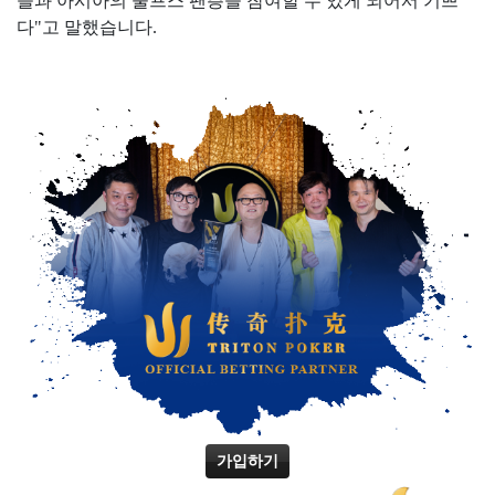
들과 아시아의 울프스 팬층을 참여할 수 있게 되어서 기쁘
다"고 말했습니다.
가입하기